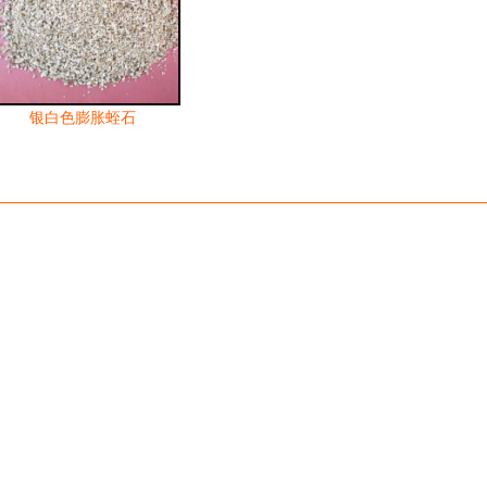
银白色膨胀蛭石