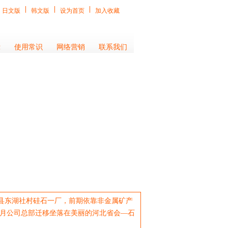
日文版
韩文版
设为首页
加入收藏
示
使用常识
网络营销
联系我们
县东湖社村硅石一厂，前期依靠非金属矿产
元月公司总部迁移坐落在美丽的河北省会—石