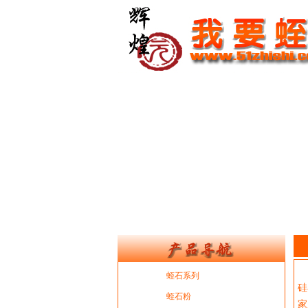
石
蛭石系列
硅
蛭石粉
家