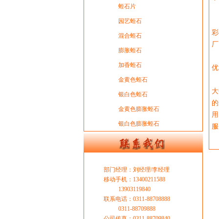
蛭石片
辉
辉
园艺蛭石
彩
混合蛭石
厂
膨胀蛭石
辉
加香蛭石
优
辉
金黄色蛭石
大
银白色蛭石
的
金黄色膨胀蛭石
用
银白色膨胀蛭石
服
部门经理：刘经理/李经理
移动手机：13400211588
13903119840
联系电话：0311-88708888
0311-88709888
公司传真：0311-88709840