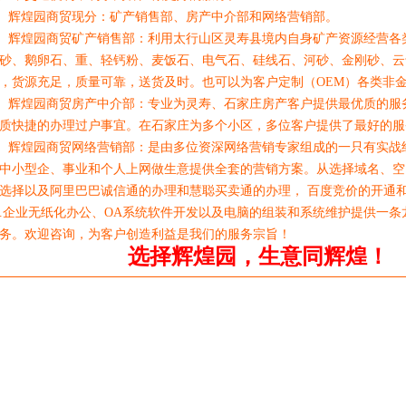
煌园商贸现分：矿产销售部、房产中介部和网络营销部。
煌园商贸矿产销售部：利用太行山区灵寿县境内自身矿产资源经营各
砂、鹅卵石、重、轻钙粉、麦饭石、电气石、硅线石、河砂、金刚砂、云
，货源充足，质量可靠，送货及时。也可以为客户定制（OEM）各类非
煌园商贸房产中介部：专业为灵寿、石家庄房产客户提供最优质的服
质快捷的办理过户事宜。在石家庄为多个小区，多位客户提供了最好的服
煌园商贸网络营销部：是由多位资深网络营销专家组成的一只有实战
中小型企、事业和个人上网做生意提供全套的营销方案。从选择域名、空
选择以及阿里巴巴诚信通的办理和慧聪买卖通的办理， 百度竞价的开通
.企业无纸化办公、OA系统软件开发以及电脑的组装和系统维护提供一
务。欢迎咨询，为客户创造利益是我们的服务宗旨！
选择辉煌园，生意同辉煌！