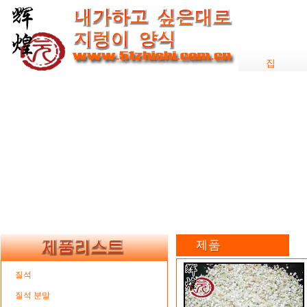
집
질석
질석 분말