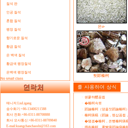
질석 판
인공 질석
혼합 질석
은ዑ
팽장 질석
향기로운 질석
황금 질석
은 백색 질석
황금색 팽장질석
은백색 팽장질석
툇郞榛柯
No small class
·
쉔蓼햐醴꼼죕
매니저:LiuLigang
·
�榛柯속묏
송수화기:+86-13400211588
·
蹈論榛柯（댕옮젓蹈論榛柯
회사 전화:+86-0311-88708888
·
榛柯痰槁（蹈論，렝삽꼼죕，몰
회사 모사통신:+86-0311-88709840
·
�땜겜�榛柯，쏜뼝榛柯痰
E-mail:kuangchanchaoshi@163.com
·
搗춰榛柯，蘆빻痰蹈論痰榛