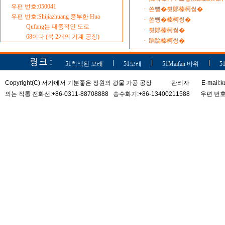
우편 번호:050041
·
쏜뼝�툇郞榛柯썽�
우편 번호:Shijiazhuang 풍부한 Hua
·
쏜뼝�榛柯썽�
Qufang는 대중적인 도로
·
툇郞榛柯썽�
68이다 (북 2개의 기계 공장)
·
蹈論榛柯썽�
51착색된 모래
51모래
51Maifan 바위
5
Copyright(C) 서가에서 기분좋은 정원의 광물 가공 공장
관리자
E-mail:ku
의논 직통 전화선:+86-0311-88708888 송수화기:+86-13400211588 우편 번호: