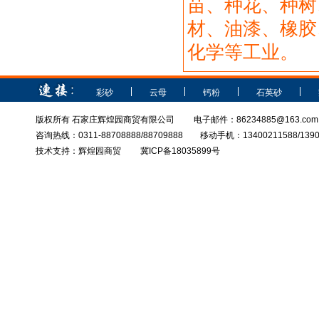
苗、种花、种树
材、油漆、橡胶
化学等工业。
彩砂
云母
钙粉
石英砂
版权所有 石家庄辉煌园商贸有限公司 电子邮件：86234885@163.com 公司
咨询热线：0311-88708888/88709888 移动手机：134002115
技术支持：
辉煌园商贸
冀ICP备18035899号