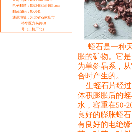
电子邮箱：86234885@163.com
邮政编码：050041
通讯地址：河北省石家庄市
裕华区方兴路68
号（二机厂北）
蛭石是一种天
胀的矿物。它是
为单斜晶系，从
合时产生的。
生蛭石片经过
体积膨胀后的蛭
水，容重在50-
良好的膨胀蛭石
有良好的电绝缘