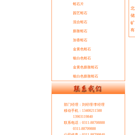
我
蛭石片
北
园艺蛭石
储
混合蛭石
矿
有
膨胀蛭石
加香蛭石
金黄色蛭石
银白色蛭石
金黄色膨胀蛭石
银白色膨胀蛭石
部门经理：刘经理/李经理
移动手机：13400211588
13903119840
联系电话：0311-88708888
0311-88709888
公司传真：0311-88709840