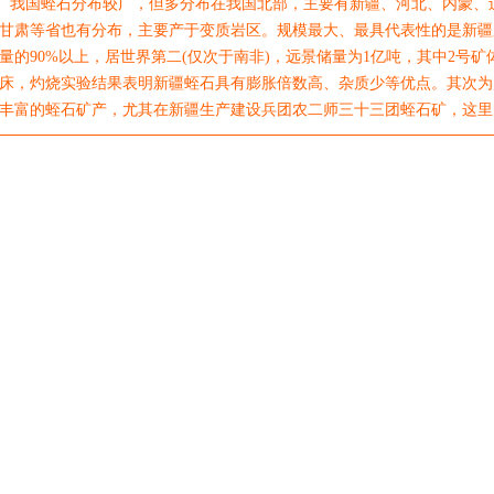
国蛭石分布较广，但多分布在我国北部，主要有新疆、河北、内蒙、辽
甘肃等省也有分布，主要产于变质岩区。规模最大、最具代表性的是新疆
量的90%以上，居世界第二(仅次于南非)，远景储量为1亿吨，其中2号矿
床，灼烧实验结果表明新疆蛭石具有膨胀倍数高、杂质少等优点。其次为
丰富的蛭石矿产，尤其在新疆生产建设兵团农二师三十三团蛭石矿，这里