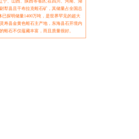
宁、山西、陕西等省区;在四川、河南、湖
尉犁县且干布拉克蛭石矿，其储量占全国总
体已探明储量1400万吨，是世界罕见的超大
灵寿县金黄色蛭石主产地，东海县石开境内
的蛭石不仅蕴藏丰富，而且质量很好。